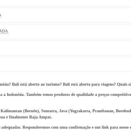
A
ZADA
nésia? Bali está aberto ao turismo? Bali está aberto para viagens? Quais s
da a Indonésia. Também temos produtos de qualidade a preços competitivo
limantan (Bornéu), Sumatra, Java (Yogyakarta, Prambanan, Borobudur, 
pua e finalmente Raja Ampat.
ais adequadas. Responderemos com uma confirmação e um link para nosso 