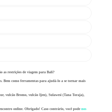
ão as restrições de viagem para Bali?
s. Bem como ferramentas para ajudá-lo a se tornar mais
vulcão Bromo, vulcão Ijen), Sulawesi (Tana Toraja),
encontro online. Obrigado! Caso contrário, você pode
nos