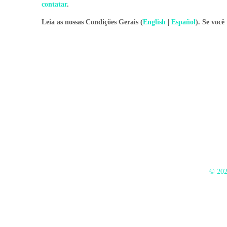
contatar
.
Leia as nossas Condições Gerais (
English
|
Español
). Se você
© 202