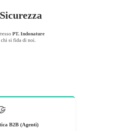
 Sicurezza
 Presso
PT. Indonature
hi si fida di noi.
🤝
tica B2B (Agenti)