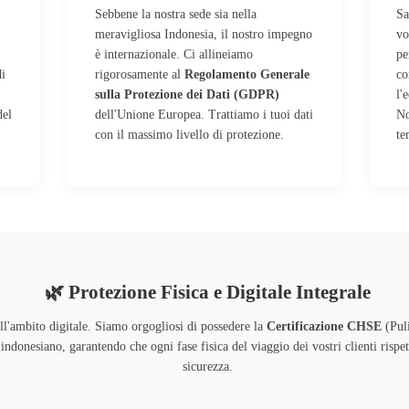
Sebbene la nostra sede sia nella
Sa
meravigliosa Indonesia, il nostro impegno
vo
è internazionale. Ci allineiamo
pe
di
rigorosamente al
Regolamento Generale
co
sulla Protezione dei Dati (GDPR)
l'
del
dell'Unione Europea. Trattiamo i tuoi dati
No
con il massimo livello di protezione.
te
🌿 Protezione Fisica e Digitale Integrale
all'ambito digitale. Siamo orgogliosi di possedere la
Certificazione CHSE
(Puli
ndonesiano, garantendo che ogni fase fisica del viaggio dei vostri clienti rispetti
sicurezza.