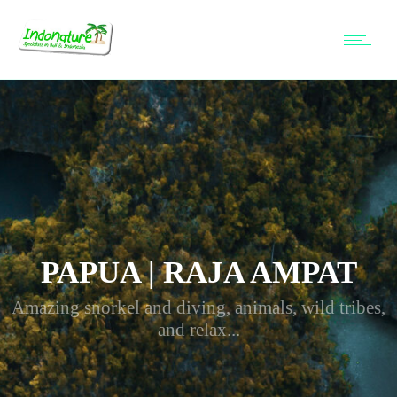
PAPUA | RAJA AMPAT
Amazing snorkel and diving, animals, wild tribes,
and relax...