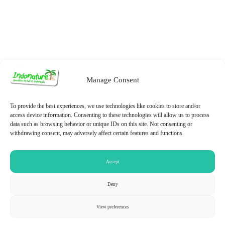
Manage Consent
To provide the best experiences, we use technologies like cookies to store and/or
access device information. Consenting to these technologies will allow us to process
data such as browsing behavior or unique IDs on this site. Not consenting or
withdrawing consent, may adversely affect certain features and functions.
Datenschutzerklärung
Cookie-Richtlinie
Accept
© 2026 PT. Indonature Tours and Travel | Privacy guaranteed under EU
standards (GDPR)
Deny
View preferences
Need Help?